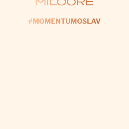
KONTAKTUJTE NÁS
AČNIME PLÁNOV
yplňte formulár a my sa postaráme o každý detail, a
váš deň bol dokonalý.
CHCEM VÝZDOBU NA MIERU
Odoberať newsletter