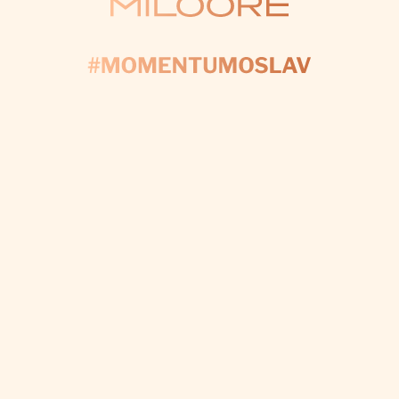
KONTAKTUJTE NÁS
AČNIME PLÁNOV
yplňte formulár a my sa postaráme o každý detail, a
váš deň bol dokonalý.
CHCEM VÝZDOBU NA MIERU
Odoberať newsletter