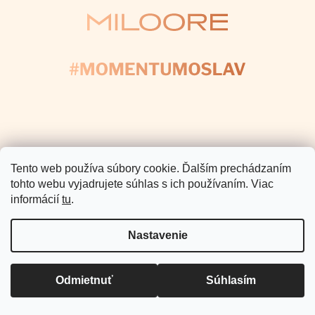
e
Pomoc a podpora
Informácie pre Vás
Copyright 2026
Miloore
. Všetky
práva vyhradené.
Vytvoril Shoptet Premium
Tento web používa súbory cookie. Ďalším prechádzaním
tohto webu vyjadrujete súhlas s ich používaním. Viac
informácií
tu
.
Nastavenie
Odmietnuť
Súhlasím