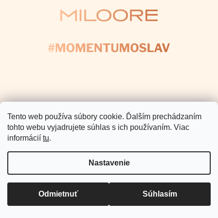
e
Pomoc a podpora
Informácie pre Vás
Copyright 2026
Miloore
. Všetky
práva vyhradené.
Vytvoril Shoptet Premium
Tento web používa súbory cookie. Ďalším prechádzaním
tohto webu vyjadrujete súhlas s ich používaním. Viac
informácií
tu
.
Nastavenie
Odmietnuť
Súhlasím