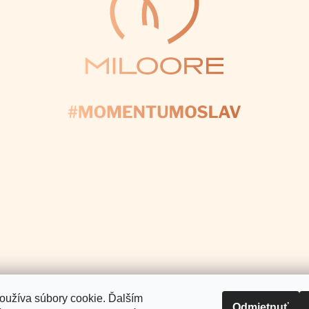
Facebook
Instagram
Pinterest
Youtube
Tiktok
E NÁS
+421 907 025 371
info
@
Pomoc a podpora
Informácie pre Vás
.
oužíva súbory cookie. Ďalším
Odmietnuť