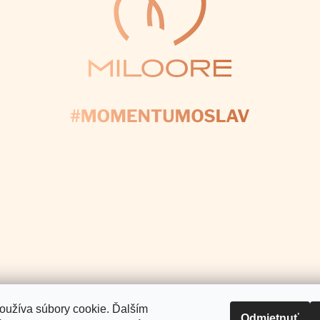
Facebook
Instagram
Pinterest
Youtube
Tiktok
E NÁS
+421 907 025 371
info
@
Pomoc a podpora
Informácie pre Vás
.
oužíva súbory cookie. Ďalším
Odmietnuť