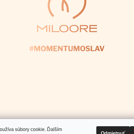
E NÁS
+421 907 025 371
info
@
Pomoc a podpora
Informácie pre Vás
.
oužíva súbory cookie. Ďalším
Odmietnuť