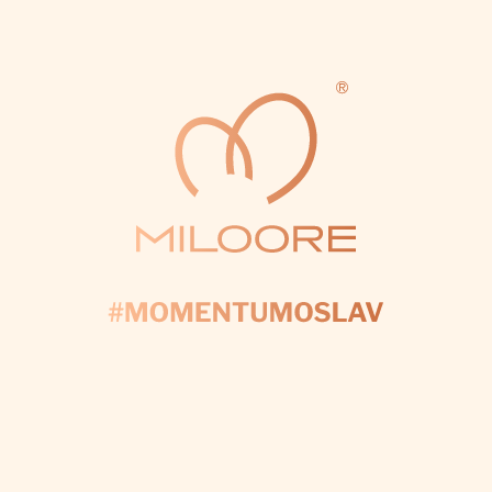
detail, aby váš den byl dokonalý.
CHCI VÝZDOBU NA MÍRU
Odebírat newsletter
VLOŽTE SVŮJ E-MAIL A MY VÁM BUDEME ZASÍLAT
INFORMACE O NOVÝCH PRODUKTECH NA NAŠEM E-
SHOPU.
E-mail
Přihlášením souhlasíte se
zpracováním osobních údajů
PŘIHLÁSIT SE