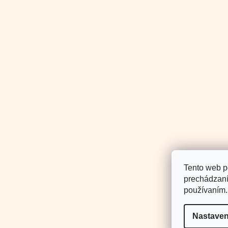
SLED
Tento web p
prechádzaní
používaním.
Copyright 2026
Miloore
. Všechna práva vyhraze
Nastaven