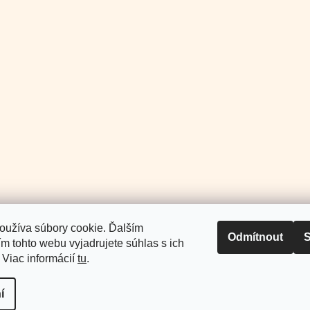
PŘIHLÁSIT SE
Facebook
Instagram
UJTE NÁS
+421 907 025 371
info
@
milo
Pomoc a podpora
Informace pro Vás
oužíva súbory cookie. Ďalším
Odmítnout
S
m tohto webu vyjadrujete súhlas s ich
 Viac informácií
tu
.
na.
í