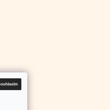
ore.sk
ouhlasím
Vytvořil Shoptet Premium