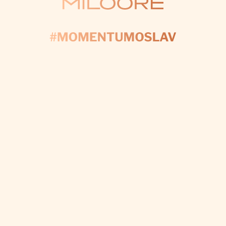
KONTAKTUJTE NÁS
AČNĚME PLÁNOV
yplňte formulář a my se postaráme o každý detail, a
váš den byl dokonalý.
CHCI VÝZDOBU NA MÍRU
Odebírat newsletter