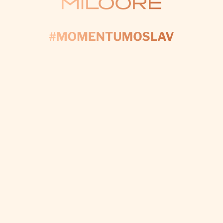
KONTAKTUJTE NÁS
AČNĚME PLÁNOV
yplňte formulář a my se postaráme o každý detail, a
váš den byl dokonalý.
CHCI VÝZDOBU NA MÍRU
Odebírat newsletter