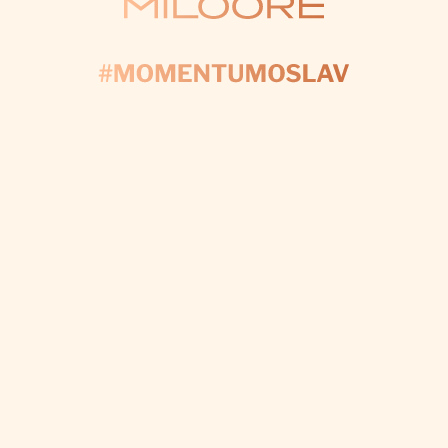
KONTAKTUJTE NÁS
AČNĚME PLÁNOV
yplňte formulář a my se postaráme o každý detail, a
váš den byl dokonalý.
CHCI VÝZDOBU NA MÍRU
Odebírat newsletter