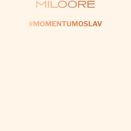
KONTAKTUJTE NÁS
AČNĚME PLÁNOV
yplňte formulář a my se postaráme o každý detail, a
váš den byl dokonalý.
CHCI VÝZDOBU NA MÍRU
Odebírat newsletter