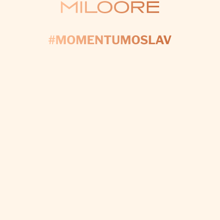
KONTAKTUJTE NÁS
AČNĚME PLÁNOV
yplňte formulář a my se postaráme o každý detail, a
váš den byl dokonalý.
CHCI VÝZDOBU NA MÍRU
Odebírat newsletter