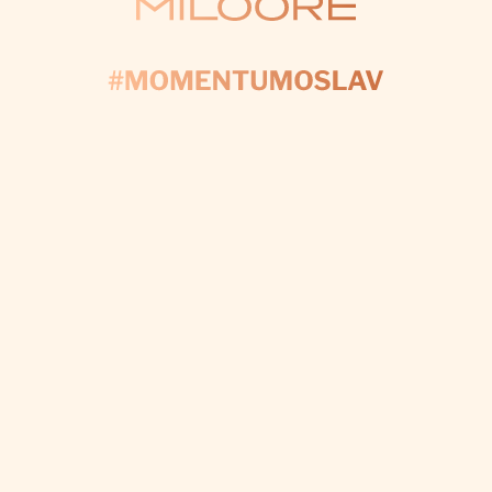
KONTAKTUJTE NÁS
AČNĚME PLÁNOV
yplňte formulář a my se postaráme o každý detail, a
váš den byl dokonalý.
CHCI VÝZDOBU NA MÍRU
Odebírat newsletter