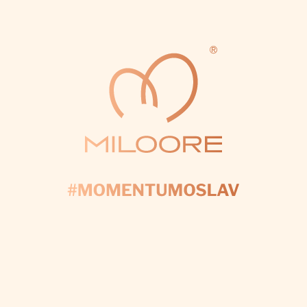
CHCI VÝZDOBU NA MÍRU
Odebírat newsletter
VLOŽTE SVŮJ E-MAIL A MY VÁM BUDEME ZASÍLAT
INFORMACE O NOVÝCH PRODUKTECH NA NAŠEM E-
SHOPU.
E-mail
Přihlášením souhlasíte se
zpracováním osobních údajů
PŘIHLÁSIT SE