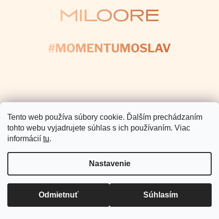
e
Pomoc a podpora
Informácie pre Vás
Copyright 2026
Miloore
. Všetky
práva vyhradené.
Vytvoril Shoptet Premium
Tento web používa súbory cookie. Ďalším prechádzaním
tohto webu vyjadrujete súhlas s ich používaním. Viac
informácií
tu
.
Nastavenie
Odmietnuť
Súhlasím