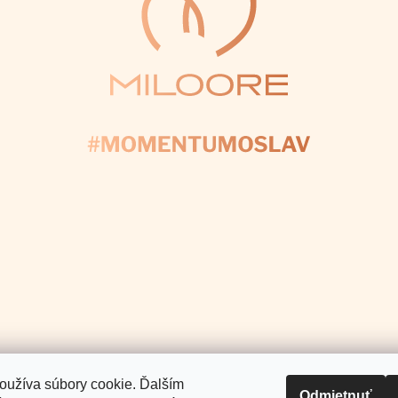
Facebook
Instagram
Pinterest
Youtube
Tiktok
E NÁS
+421 907 025 371
info
@
Pomoc a podpora
Informácie pre Vás
.
oužíva súbory cookie. Ďalším
Odmietnuť