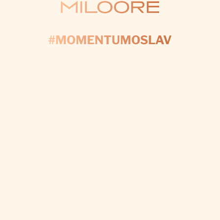
KONTAKTUJTE NÁS
AČNIME PLÁNOV
yplňte formulár a my sa postaráme o každý detail, a
váš deň bol dokonalý.
CHCEM VÝZDOBU NA MIERU
Odoberať newsletter