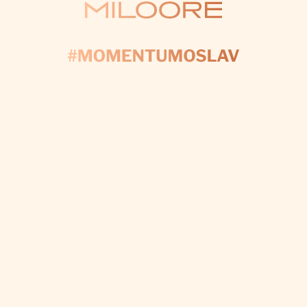
KONTAKTUJTE NÁS
AČNIME PLÁNOV
yplňte formulár a my sa postaráme o každý detail, a
váš deň bol dokonalý.
CHCEM VÝZDOBU NA MIERU
Odoberať newsletter