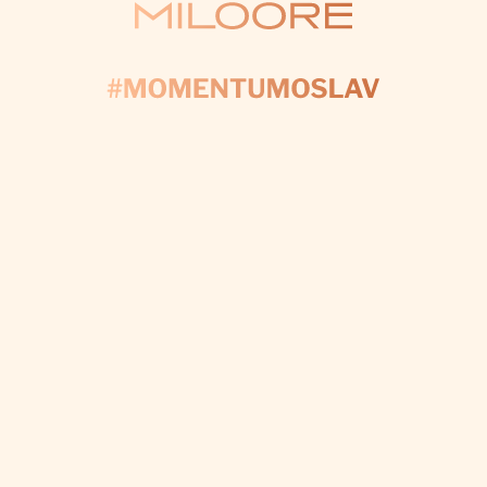
KONTAKTUJTE NÁS
AČNIME PLÁNOV
yplňte formulár a my sa postaráme o každý detail, a
váš deň bol dokonalý.
CHCEM VÝZDOBU NA MIERU
Odoberať newsletter