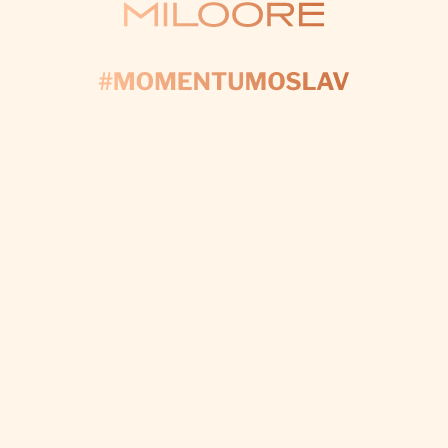
KONTAKTUJTE NÁS
AČNIME PLÁNOV
yplňte formulár a my sa postaráme o každý detail, a
váš deň bol dokonalý.
CHCEM VÝZDOBU NA MIERU
Odoberať newsletter