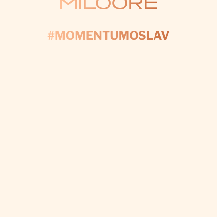
KONTAKTUJTE NÁS
AČNIME PLÁNOV
yplňte formulár a my sa postaráme o každý detail, a
váš deň bol dokonalý.
CHCEM VÝZDOBU NA MIERU
Odoberať newsletter