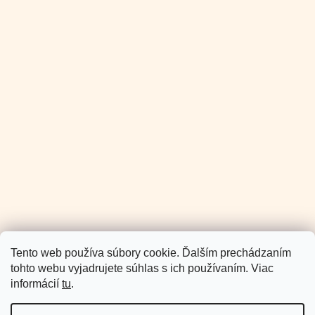
E-SHOPE.
Email
Prihlásením súhlasíte so
spracovaním osobných údajov
PRIHLÁSIŤ SA
Facebook
Instagram
Pinterest
Youtube
Tiktok
SLEDUJTE NÁS
+421 907 025 371
info
@
miloore.sk
Tento web používa súbory cookie. Ďalším prechádzaním
tohto webu vyjadrujete súhlas s ich používaním. Viac
informácií
tu
.
Pomoc a podpora
Informácie pre Vás