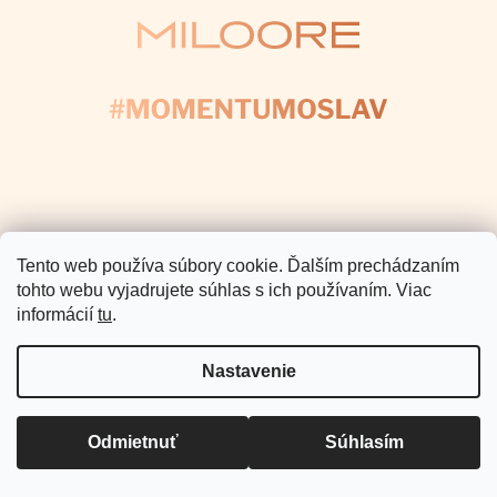
Pomoc a podpora
Informácie pre Vás
Copyright 2026
Miloore
. Všetky
práva vyhradené.
Vytvoril Shoptet Premium
Tento web používa súbory cookie. Ďalším prechádzaním
tohto webu vyjadrujete súhlas s ich používaním. Viac
informácií
tu
.
Nastavenie
Odmietnuť
Súhlasím