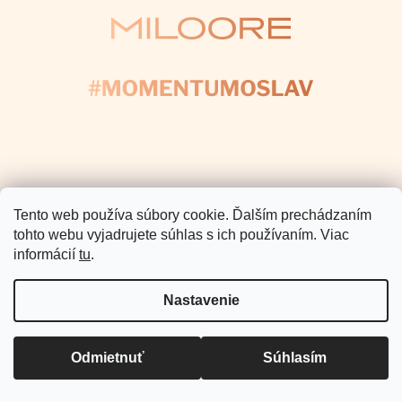
Pomoc a podpora
Informácie pre Vás
Copyright 2026
Miloore
. Všetky
práva vyhradené.
Vytvoril Shoptet Premium
Tento web používa súbory cookie. Ďalším prechádzaním
tohto webu vyjadrujete súhlas s ich používaním. Viac
informácií
tu
.
Nastavenie
Odmietnuť
Súhlasím