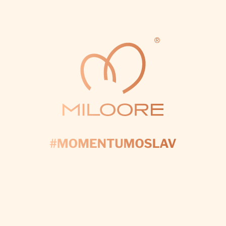
detail, aby váš deň bol dokonalý.
CHCEM VÝZDOBU NA MIERU
Odoberať newsletter
VLOŽTE SVOJ E-MAIL A MY VÁM BUDEME ZASIELAŤ
INFORMÁCIE O NOVÝCH PRODUKTOCH NA NAŠOM
E-SHOPE.
Email
Prihlásením súhlasíte so
spracovaním osobných údajov
PRIHLÁSIŤ SA