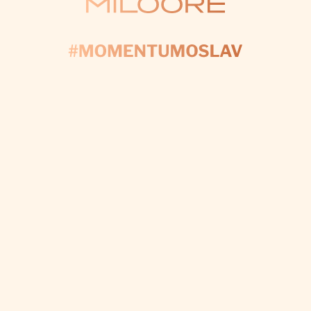
KONTAKTUJTE NÁS
AČNIME PLÁNOV
yplňte formulár a my sa postaráme o každý detail, a
váš deň bol dokonalý.
CHCEM VÝZDOBU NA MIERU
Odoberať newsletter