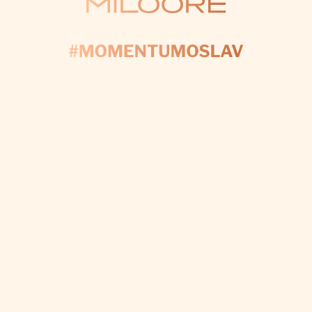
KONTAKTUJTE NÁS
AČNIME PLÁNOV
yplňte formulár a my sa postaráme o každý detail, a
váš deň bol dokonalý.
CHCEM VÝZDOBU NA MIERU
Odoberať newsletter