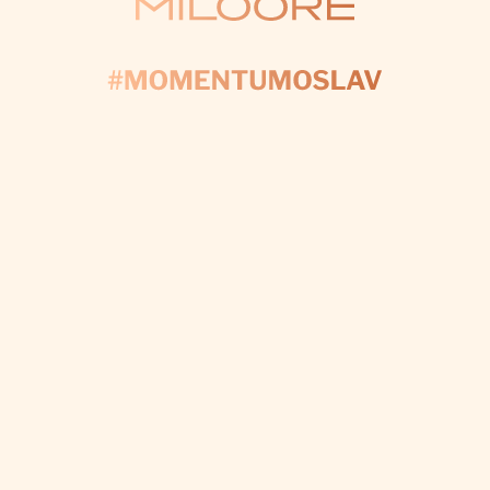
KONTAKTUJTE NÁS
AČNIME PLÁNOV
yplňte formulár a my sa postaráme o každý detail, a
váš deň bol dokonalý.
CHCEM VÝZDOBU NA MIERU
Odoberať newsletter