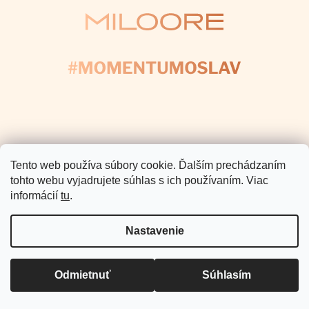
Copyright 2026
Miloore
. Všetky
práva vyhradené.
Vytvoril Shoptet Premium
Tento web používa súbory cookie. Ďalším prechádzaním
tohto webu vyjadrujete súhlas s ich používaním. Viac
informácií
tu
.
Nastavenie
Odmietnuť
Súhlasím