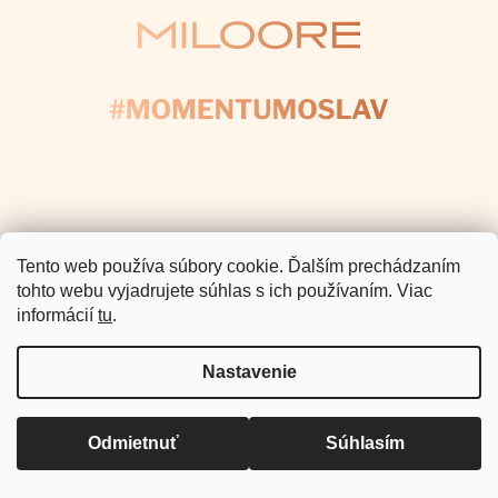
Copyright 2026
Miloore
. Všetky
práva vyhradené.
Vytvoril Shoptet Premium
Tento web používa súbory cookie. Ďalším prechádzaním
tohto webu vyjadrujete súhlas s ich používaním. Viac
informácií
tu
.
Nastavenie
Odmietnuť
Súhlasím