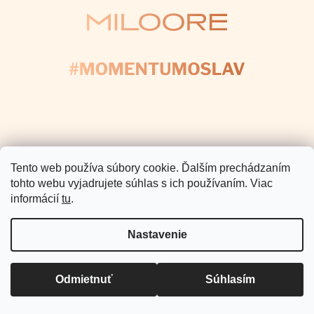
Pomoc a podpora
Informácie pre Vás
Copyright 2026
Miloore
. Všetky
práva vyhradené.
Vytvoril Shoptet Premium
Tento web používa súbory cookie. Ďalším prechádzaním
tohto webu vyjadrujete súhlas s ich používaním. Viac
informácií
tu
.
Nastavenie
Odmietnuť
Súhlasím