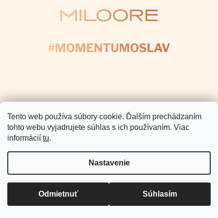
Pomoc a podpora
Informácie pre Vás
Copyright 2026
Miloore
. Všetky
práva vyhradené.
Vytvoril Shoptet Premium
Tento web používa súbory cookie. Ďalším prechádzaním
tohto webu vyjadrujete súhlas s ich používaním. Viac
informácií
tu
.
Nastavenie
Odmietnuť
Súhlasím