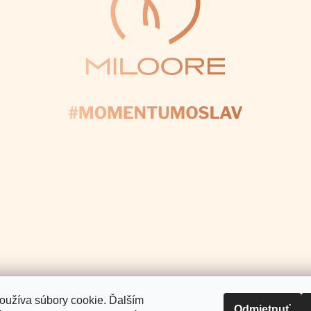
Facebook
Instagram
Pinterest
Youtube
Tiktok
E NÁS
+421 907 025 371
info
@
Pomoc a podpora
Informácie pre Vás
.
oužíva súbory cookie. Ďalším
Odmietnuť