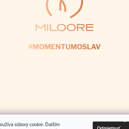
E NÁS
+421 907 025 371
info
@
Pomoc a podpora
Informácie pre Vás
.
oužíva súbory cookie. Ďalším
Odmietnuť