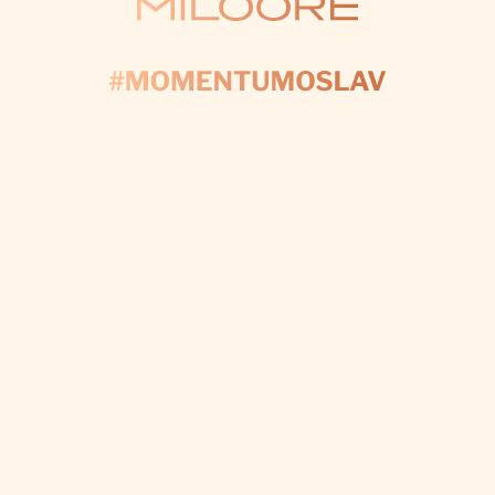
KONTAKTUJTE NÁS
AČNIME PLÁNOV
yplňte formulár a my sa postaráme o každý detail, a
váš deň bol dokonalý.
CHCEM VÝZDOBU NA MIERU
Odoberať newsletter