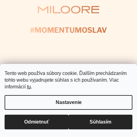
Pomoc a podpora
Informácie pre Vás
Copyright 2026
Miloore
. Všetky
práva vyhradené.
Vytvoril Shoptet Premium
Tento web používa súbory cookie. Ďalším prechádzaním
tohto webu vyjadrujete súhlas s ich používaním. Viac
informácií
tu
.
Nastavenie
Odmietnuť
Súhlasím